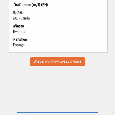
pracy.
Tytuł
Zaznacz
Draftsman (m/f) (EN)
za
Spółka
pomocą
ME Ruanda
spacji,
Miasto
aby
Rwanda
wyświetlić
pełną
Państwo
treść
Portugal
danych
oferty
pracy.
Więcej wyników wyszukiwania