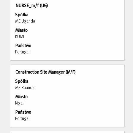
pracy.
Tytuł
Zaznacz
NURSE_m/f (UG)
za
Spółka
pomocą
ME Uganda
spacji,
Miasto
aby
KUMI
wyświetlić
pełną
Państwo
treść
Portugal
danych
oferty
pracy.
Tytuł
Zaznacz
Construction Site Manager (M/F)
za
Spółka
pomocą
ME Ruanda
spacji,
Miasto
aby
Kigali
wyświetlić
pełną
Państwo
treść
Portugal
danych
oferty