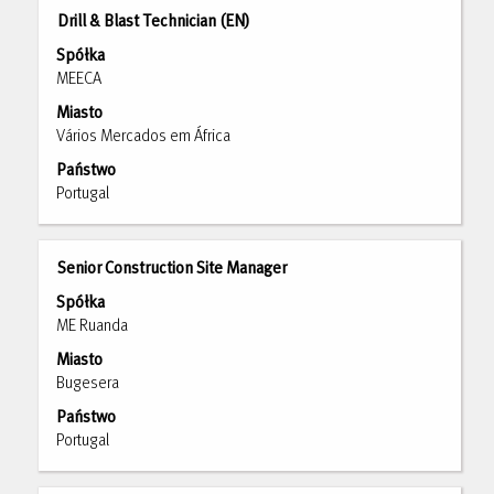
pracy.
Tytuł
Zaznacz
Drill & Blast Technician (EN)
za
Spółka
pomocą
MEECA
spacji,
Miasto
aby
Vários Mercados em África
wyświetlić
pełną
Państwo
treść
Portugal
danych
oferty
pracy.
Tytuł
Zaznacz
Senior Construction Site Manager
za
Spółka
pomocą
ME Ruanda
spacji,
Miasto
aby
Bugesera
wyświetlić
pełną
Państwo
treść
Portugal
danych
oferty