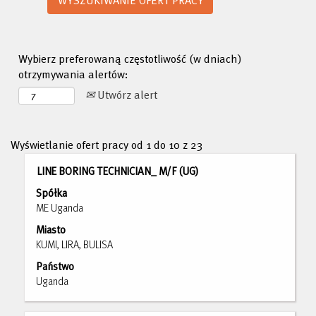
Wybierz preferowaną częstotliwość (w dniach)
otrzymywania alertów:
Utwórz alert
Szukaj
Wyświetlanie ofert pracy od 1 do 10 z 23
wyników
Tytuł
Zaznacz
LINE BORING TECHNICIAN_ M/F (UG)
dla
za
"".
Spółka
pomocą
Wyświetlanie
ME Uganda
spacji,
ofert
Miasto
aby
pracy
KUMI, LIRA, BULISA
wyświetlić
od
pełną
Państwo
1
treść
Uganda
do
danych
10
oferty