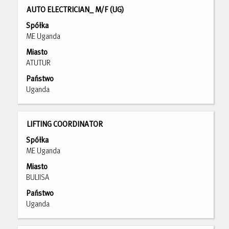
z
pracy.
Tytuł
Zaznacz
AUTO ELECTRICIAN_ M/F (UG)
23
za
Użyj
Spółka
pomocą
klawisza
ME Uganda
spacji,
Tab,
Miasto
aby
aby
ATUTUR
wyświetlić
nawigować
pełną
po
Państwo
treść
liście
Uganda
danych
ofert
oferty
pracy.
pracy.
Wybierz,
Tytuł
Zaznacz
LIFTING COORDINATOR
aby
za
Spółka
wyświetlić
pomocą
ME Uganda
pełne
spacji,
Miasto
szczegóły
aby
BULIISA
oferty
wyświetlić
pracy.
pełną
Państwo
treść
Uganda
danych
oferty