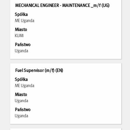
pracy.
Tytuł
Zaznacz
MECHANICAL ENGINEER - MAINTENANCE _m/f (UG)
za
Spółka
pomocą
ME Uganda
spacji,
Miasto
aby
KUMI
wyświetlić
pełną
Państwo
treść
Uganda
danych
oferty
pracy.
Tytuł
Zaznacz
Fuel Supervisor (m/f) (EN)
za
Spółka
pomocą
ME Uganda
spacji,
Miasto
aby
Uganda
wyświetlić
pełną
Państwo
treść
Uganda
danych
oferty