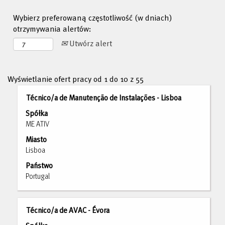
Wybierz preferowaną częstotliwość (w dniach)
otrzymywania alertów:
Utwórz alert
Szukaj
Wyświetlanie ofert pracy od 1 do 10 z 55
wyników
Tytuł
Zaznacz
Técnico/a de Manutenção de Instalações - Lisboa
dla
za
"".
Spółka
pomocą
Wyświetlanie
ME ATIV
spacji,
ofert
Miasto
aby
pracy
Lisboa
wyświetlić
od
pełną
Państwo
1
treść
Portugal
do
danych
10
oferty
z
pracy.
Tytuł
Zaznacz
Técnico/a de AVAC - Évora
55
za
Użyj