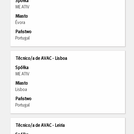
Spółka
pomocą
klawisza
ME ATIV
spacji,
Tab,
Miasto
aby
aby
Évora
wyświetlić
nawigować
pełną
po
Państwo
treść
liście
Portugal
danych
ofert
oferty
pracy.
pracy.
Wybierz,
Tytuł
Zaznacz
Técnico/a de AVAC - Lisboa
aby
za
Spółka
wyświetlić
pomocą
ME ATIV
pełne
spacji,
Miasto
szczegóły
aby
Lisboa
oferty
wyświetlić
pracy.
pełną
Państwo
treść
Portugal
danych
oferty
pracy.
Tytuł
Zaznacz
Técnico/a de AVAC - Leiria
za