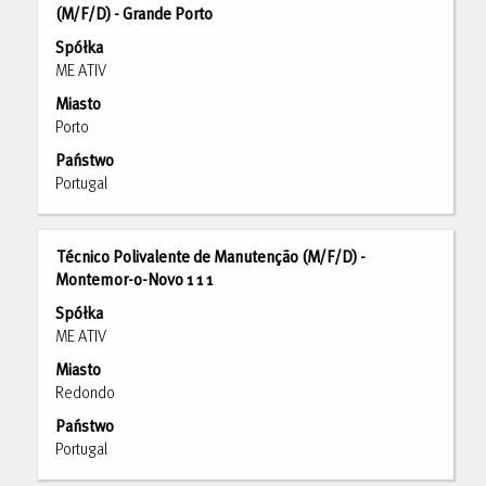
za
(M/F/D) - Grande Porto
pomocą
Spółka
spacji,
ME ATIV
aby
Miasto
wyświetlić
Porto
pełną
treść
Państwo
danych
Portugal
oferty
pracy.
Tytuł
Zaznacz
Técnico Polivalente de Manutenção (M/F/D) -
za
Montemor-o-Novo 1 1 1
pomocą
Spółka
spacji,
ME ATIV
aby
Miasto
wyświetlić
Redondo
pełną
treść
Państwo
danych
Portugal
oferty