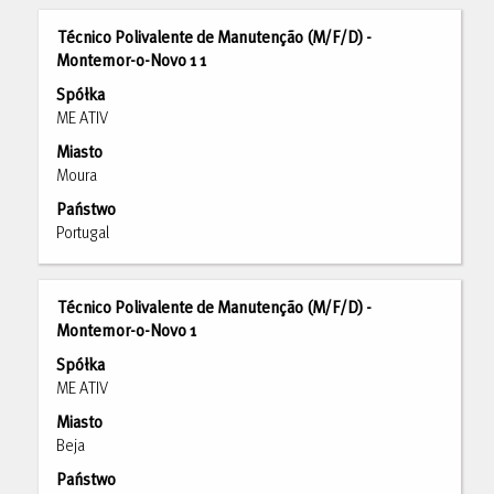
pracy.
Tytuł
Zaznacz
Técnico Polivalente de Manutenção (M/F/D) -
za
Montemor-o-Novo 1 1
pomocą
Spółka
spacji,
ME ATIV
aby
Miasto
wyświetlić
Moura
pełną
treść
Państwo
danych
Portugal
oferty
pracy.
Tytuł
Zaznacz
Técnico Polivalente de Manutenção (M/F/D) -
za
Montemor-o-Novo 1
pomocą
Spółka
spacji,
ME ATIV
aby
Miasto
wyświetlić
Beja
pełną
treść
Państwo