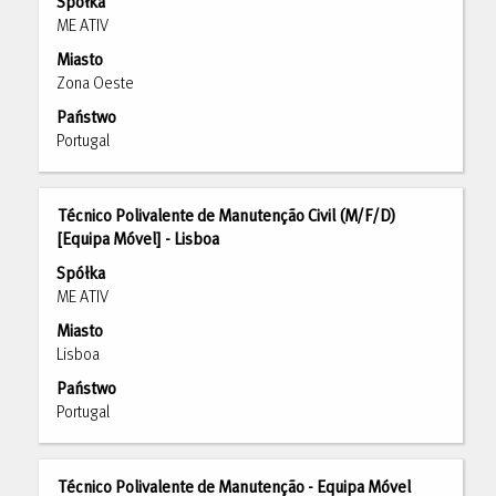
Spółka
pomocą
ME ATIV
spacji,
Miasto
aby
Zona Oeste
wyświetlić
pełną
Państwo
treść
Portugal
danych
oferty
pracy.
Tytuł
Zaznacz
Técnico Polivalente de Manutenção Civil (M/F/D)
za
[Equipa Móvel] - Lisboa
pomocą
Spółka
spacji,
ME ATIV
aby
Miasto
wyświetlić
Lisboa
pełną
treść
Państwo
danych
Portugal
oferty
pracy.
Tytuł
Zaznacz
Técnico Polivalente de Manutenção - Equipa Móvel