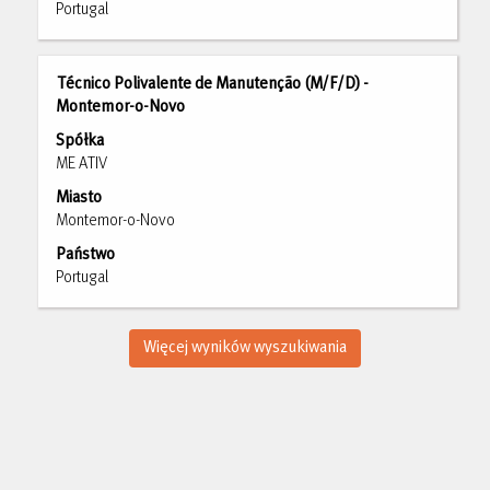
danych
Portugal
oferty
pracy.
Tytuł
Zaznacz
Técnico Polivalente de Manutenção (M/F/D) -
za
Montemor-o-Novo
pomocą
Spółka
spacji,
ME ATIV
aby
Miasto
wyświetlić
Montemor-o-Novo
pełną
treść
Państwo
danych
Portugal
oferty
pracy.
Więcej wyników wyszukiwania