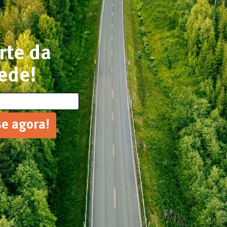
rte da
ede!