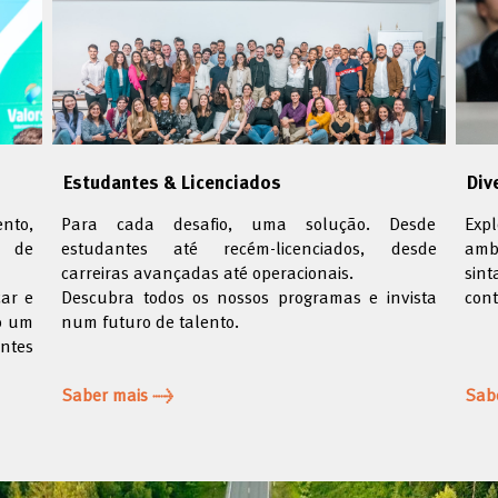
Estudantes & Licenciados
Div
nto,
Para cada desafio, uma solução. Desde
Exp
e de
estudantes até recém-licenciados, desde
ambi
carreiras avançadas até operacionais.
sin
car e
Descubra todos os nossos programas e invista
cont
do um
num futuro de talento.
ntes
​​​​​​​Saber mais →
Sab