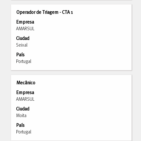
de
la
Título
Utilice
Operador de Triagem - CTA 1
información
la
Empresa
del
barra
AMARSUL
puesto.
espaciadora
Ciudad
para
Seixal
ver
el
País
contenido
Portugal
completo
de
la
Título
Utilice
Mecânico
información
la
Empresa
del
barra
AMARSUL
puesto.
espaciadora
Ciudad
para
Moita
ver
el
País
contenido
Portugal
completo