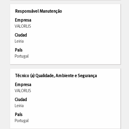
de
la
Título
Utilice
Responsável Manutenção
información
la
Empresa
del
barra
VALORLIS
puesto.
espaciadora
Ciudad
para
Leiria
ver
el
País
contenido
Portugal
completo
de
la
Título
Utilice
Técnico (a) Qualidade, Ambiente e Segurança
información
la
Empresa
del
barra
VALORLIS
puesto.
espaciadora
Ciudad
para
Leiria
ver
el
País
contenido
Portugal
completo