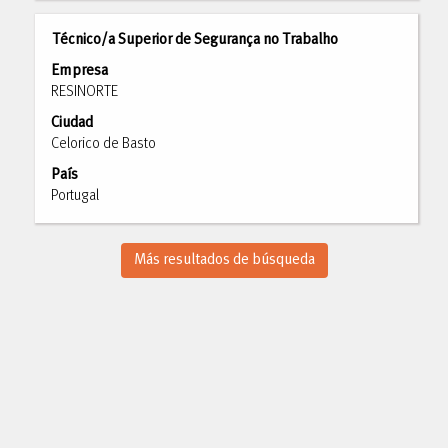
de
la
Título
Utilice
Técnico/a Superior de Segurança no Trabalho
información
la
Empresa
del
barra
RESINORTE
puesto.
espaciadora
Ciudad
para
Celorico de Basto
ver
el
País
contenido
Portugal
completo
de
la
Más resultados de búsqueda
información
del
puesto.