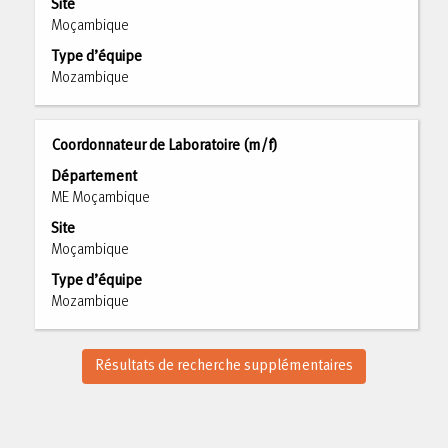
Site
d’espacement
la
Moçambique
pour
touche
afficher
tabulation
Type d’équipe
tout
pour
Mozambique
le
naviguer
contenu
dans
des
la
Titre
Sélectionnez
Coordonnateur de Laboratoire (m/f)
informations
liste
avec
Département
d’emploi.
d’emplois.
la
ME Moçambique
Sélectionnez
barre
Site
pour
d’espacement
Moçambique
afficher
pour
les
afficher
Type d’équipe
détails
tout
Mozambique
complets
le
de
contenu
l’emploi.
des
Résultats de recherche supplémentaires
informations
d’emploi.