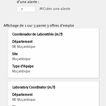
d’une alerte :
Créer une alerte
Résultats
Affichage de 1 sur 3 parmi 3 offres d’emploi
de
Titre
Sélectionnez
Coordenador de Laboratório (m/f)
la
avec
recherche
Département
la
pour
ME Moçambique
barre
"Mozambique".
Site
d’espacement
Affichage
Moçambique
pour
de
afficher
Type d’équipe
1
tout
Moçambique
sur
le
3
contenu
parmi
des
Titre
Sélectionnez
Laboratory Coordinator (m/f)
3
informations
avec
offres
Département
d’emploi.
la
d’emploi
ME Moçambique
barre
Utilisez