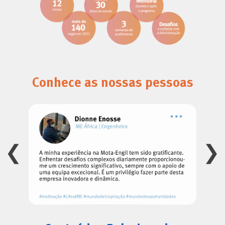
Conhece as nossas pessoas
❮
❯